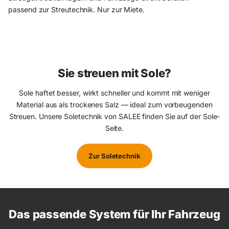
Überladecontainer mit Hochförderschnecke (~7 m³) — befüllt
passend zur Streutechnik. Nur zur Miete.
Fahrzeuge direkt. Nur zur Miete.
Sie streuen mit Sole?
Sole haftet besser, wirkt schneller und kommt mit weniger
Material aus als trockenes Salz — ideal zum vorbeugenden
Streuen. Unsere Soletechnik von SALEE finden Sie auf der Sole-
Seite.
Zur Soletechnik
Das passende System für Ihr Fahrzeug