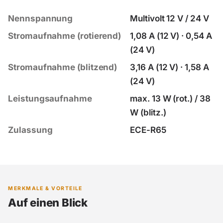
Nennspannung
Multivolt 12 V / 24 V
Stromaufnahme (rotierend)
1,08 A (12 V) · 0,54 A
(24 V)
Stromaufnahme (blitzend)
3,16 A (12 V) · 1,58 A
(24 V)
Leistungsaufnahme
max. 13 W (rot.) / 38
W (blitz.)
Zulassung
ECE-R65
MERKMALE & VORTEILE
Auf einen Blick