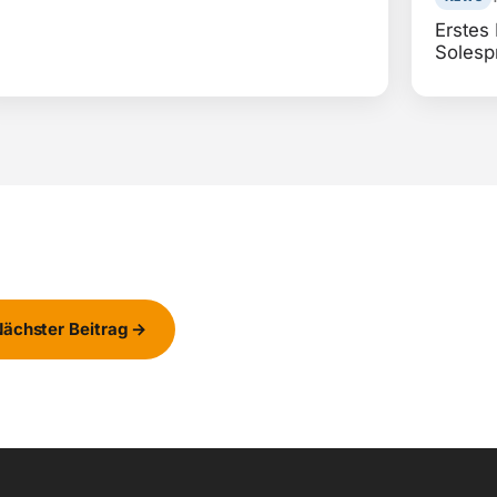
Erstes
Solesp
ächster Beitrag →