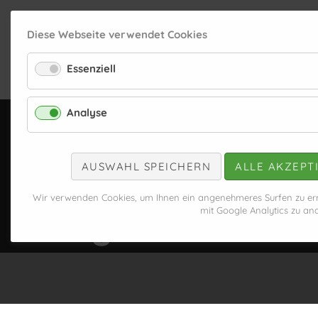
Diese Webseite verwendet Cookies
Essenziell
PRODUKTE
WINTERDIENSTFAHRZEUGE
Analyse
Blog & News
· Aktuelles & News
AUSWAHL SPEICHERN
ALLE AKZEPT
KLG: Rontex-Partner
Wir verwenden Cookies, um Ihnen ein angenehmeres Surfen zu erm
mit Google Analytics zu ana
Erlangen