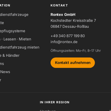
ATION
KONTAKT
dienstfahrzeuge
Rontex GmbH
Kochstedter Kreisstraße 7
te
06847 Dessau-Roßlau
epflugsysteme
+49 340 877 199 80
 · Leasen · Mieten
info@rontex.de
dienstfahrzeug mieten
Öffnungszeiten: Mo–Fr, 8–17 Uhr
e & Händler
Kontakt aufnehmen
ns
& News
r
IN IHRER REGION