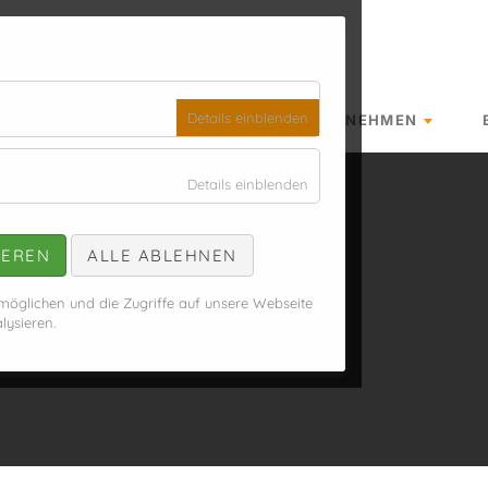
für
Details einblenden
KAUFEN, LEASEN, MIETEN
UNTERNEHMEN
Essenziell
für
Details einblenden
Analyse
IEREN
ALLE ABLEHNEN
 für Region
öglichen und die Zugriffe auf unsere Webseite
lysieren.